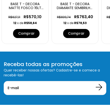
BASE T - DECORA
BASE T - DECORA
MATTE FOSCO 16LT
DIAMANTE SEMIBRILHO
D
4291 CORAL
16LT 4301 CORAL
R$570,10
R$763,40
R$627,11
R$839,74
R$
12
x de
R$58,64
12
x de
R$78,53
Receba todas as promoções
Quer receber nossas ofertas? Cadastre-se e comece a
recebê-las!