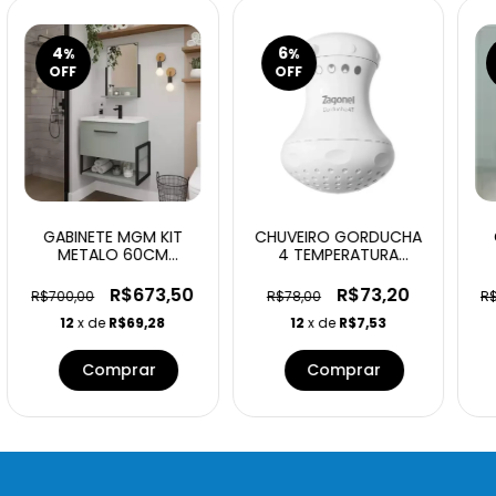
4
6
%
%
OFF
OFF
GABINETE MGM KIT
CHUVEIRO GORDUCHA
METALO 60CM
4 TEMPERATURA
PISTACHE
5450W127V BRANCO
C/ESPELHEIRA
R$673,50
R$73,20
R$700,00
R$78,00
R
12
x de
R$69,28
12
x de
R$7,53