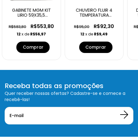
GABINETE MGM KIT
CHUVEIRO FLUIR 4
LIRIO 59X35,5
TEMPERATURA
AMENDOA/BRANCO
5500W127V BRANCO
C/ES
R$553,80
R$92,30
R$583,80
R$95,00
R
12
x de
R$56,97
12
x de
R$9,49
Receba todas as promoções
Quer receber nossas ofertas? Cadastre-se e comece a
recebê-las!