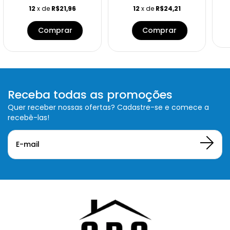
12
x de
R$21,96
12
x de
R$24,21
Receba todas as promoções
Quer receber nossas ofertas? Cadastre-se e comece a
recebê-las!