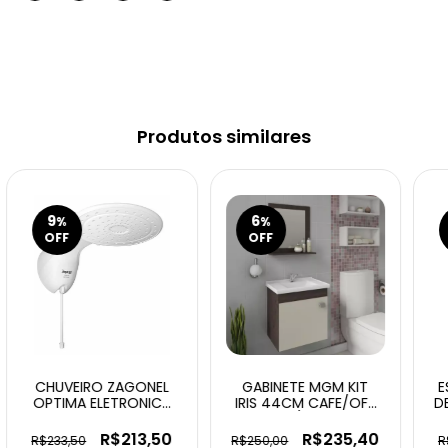
Produtos similares
9
6
%
%
OFF
OFF
CHUVEIRO ZAGONEL
GABINETE MGM KIT
E
OPTIMA ELETRONICA
IRIS 44CM CAFE/OFF
D
5500W127V BRANCO
WHITE C/ESPELHEIRA
R$213,50
R$235,40
R$233,50
R$250,00
R