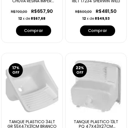
CHUVA RESINA IMPER
18LT 17234 SHERWIN WILLI
CERAMICA 18LT
R$657,90
R$481,50
R$700,00
R$500,00
12
x de
R$67,68
12
x de
R$49,53
17
22
%
%
OFF
OFF
TANQUE PLASTICO 34LT
TANQUE PLASTICO 13LT
GR 55X47X31CM BRANCO
PQ 47X43X27CM