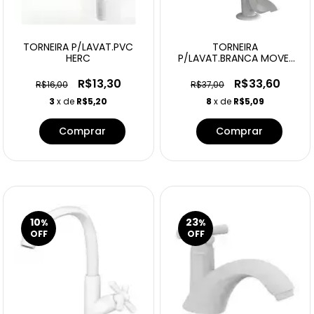
TORNEIRA P/LAVAT.PVC
TORNEIRA
HERC
P/LAVAT.BRANCA MOVEL
- JAPI
R$13,30
R$33,60
R$16,00
R$37,00
3
x de
R$5,20
8
x de
R$5,09
10
23
%
%
OFF
OFF