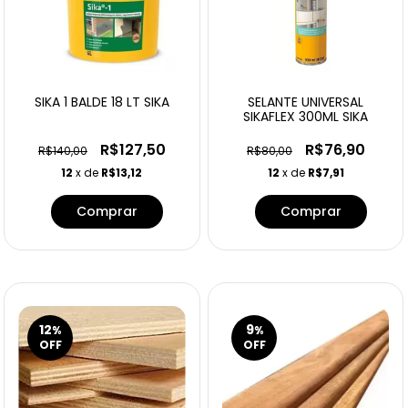
SIKA 1 BALDE 18 LT SIKA
SELANTE UNIVERSAL
SIKAFLEX 300ML SIKA
R$127,50
R$76,90
R$140,00
R$80,00
12
x de
R$13,12
12
x de
R$7,91
Comprar
12
9
%
%
OFF
OFF