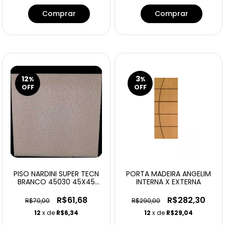
12
3
%
%
OFF
OFF
PISO NARDINI SUPER TECN
PORTA MADEIRA ANGELIM
BRANCO 45030 45X45
INTERNA X EXTERNA
PEI 5 - 2.57MTS
R$61,68
R$282,30
R$70,00
R$290,00
12
x de
R$6,34
12
x de
R$29,04