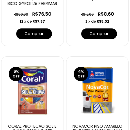
BICO GYRO1128 FABRIMAR
R$76,50
R$8,60
R$90,00
R$12,00
12
x de
R$7,87
2
x de
R$5,02
Comprar
6
4
%
%
OFF
OFF
CORAL PROTECAO SOL E
NOVACOR PISO AMARELO