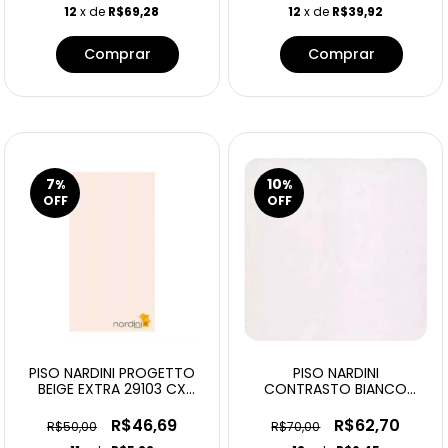
12
x de
R$69,28
12
x de
R$39,92
7
10
%
%
OFF
OFF
PISO NARDINI PROGETTO
PISO NARDINI
BEIGE EXTRA 29103 CX
CONTRASTO BIANCO
1,86M2
45014 45X45
R$46,69
R$62,70
R$50,00
R$70,00