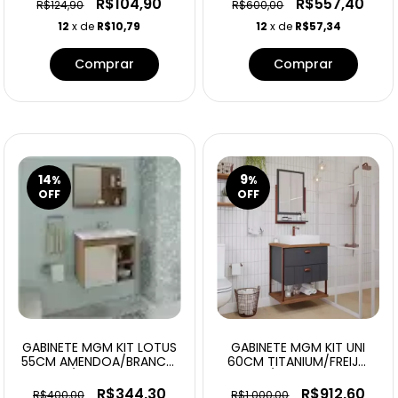
R$104,90
R$557,40
R$124,90
R$600,00
12
x de
R$10,79
12
x de
R$57,34
Comprar
14
9
%
%
OFF
OFF
GABINETE MGM KIT LOTUS
GABINETE MGM KIT UNI
55CM AMENDOA/BRANCO
60CM TITANIUM/FREIJO
C/ESPELHEIRA
C/ESPELHEIRA
R$344,30
R$912,60
R$400,00
R$1.000,00