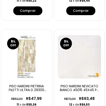
11
x de
R$5,22
12
x de
R$6,45
8
9
%
%
OFF
OFF
PISO NARDINI PIETRINA
PISO NARDINI NEVICATO
FILETTI ULTRA D 29300
BIANCO 45015 45X45 PEI
29X54
5 2,57
R$47,99
R$63,48
R$52,00
R$70,00
11
x de
R$5,36
12
x de
R$6,53