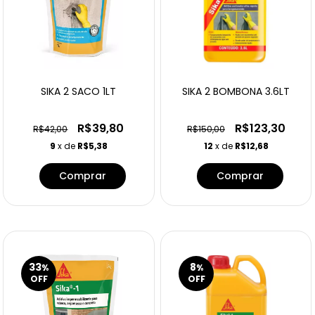
SIKA 2 SACO 1LT
SIKA 2 BOMBONA 3.6LT
R$39,80
R$123,30
R$42,00
R$150,00
9
x de
R$5,38
12
x de
R$12,68
33
8
%
%
OFF
OFF