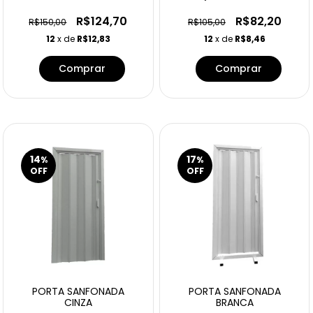
BRANCO ASTRA
R$124,70
R$82,20
R$150,00
R$105,00
12
x de
R$12,83
12
x de
R$8,46
14
17
%
%
OFF
OFF
PORTA SANFONADA
PORTA SANFONADA
CINZA
BRANCA