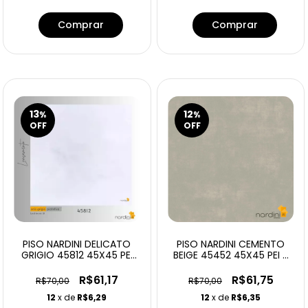
13
12
%
%
OFF
OFF
PISO NARDINI DELICATO
PISO NARDINI CEMENTO
GRIGIO 45812 45X45 PEI
BEIGE 45452 45X45 PEI 3
4
2,50
R$61,17
R$61,75
R$70,00
R$70,00
12
x de
R$6,29
12
x de
R$6,35