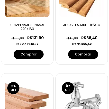
COMPENSADO NAVAL
ALISAR TAUARI - 1X5CM
220X160
R$131,90
R$36,40
R$150,00
R$40,00
12
x de
R$13,57
8
x de
R$5,52
Comprar
2
9
%
%
OFF
OFF