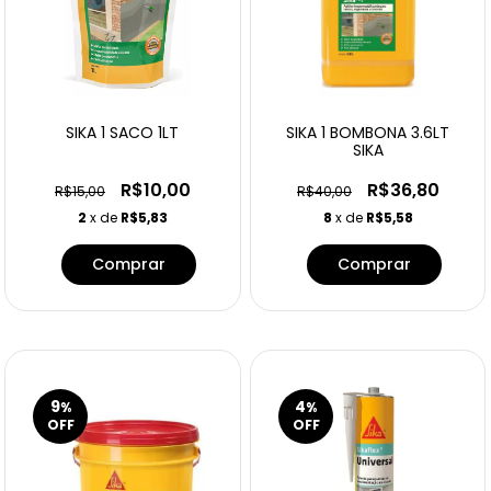
SIKA 1 SACO 1LT
SIKA 1 BOMBONA 3.6LT
SIKA
R$10,00
R$36,80
R$15,00
R$40,00
2
x de
R$5,83
8
x de
R$5,58
9
4
%
%
OFF
OFF