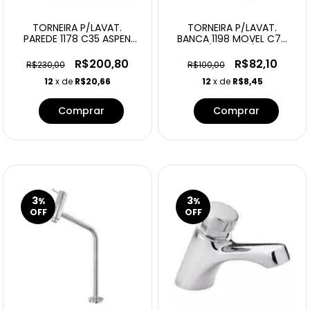
TORNEIRA P/LAVAT.
TORNEIRA P/LAVAT.
PAREDE 1178 C35 ASPEN
BANCA 1198 MOVEL C70
DECA
1/4 TOR 5/8
R$200,80
R$82,10
R$230,00
R$100,00
12
x de
R$20,66
12
x de
R$8,45
3
3
%
%
OFF
OFF