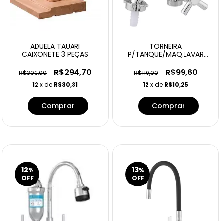
ADUELA TAUARI
TORNEIRA
CAIXONETE 3 PEÇAS
P/TANQUE/MAQ.LAVAR
1428 C70 1/4 C/BICO
R$294,70
R$99,60
R$300,00
R$110,00
12
x de
R$30,31
12
x de
R$10,25
Comprar
12
13
%
%
OFF
OFF