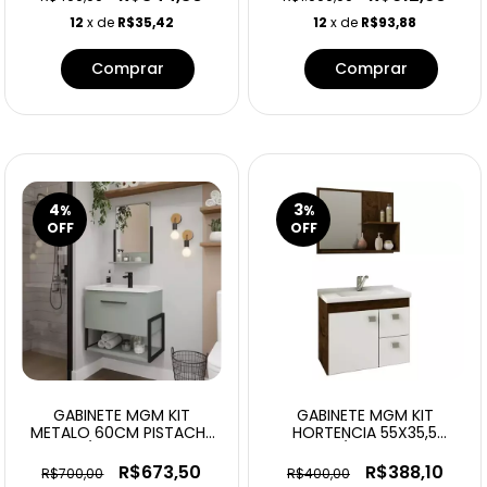
12
x de
R$35,42
12
x de
R$93,88
4
3
%
%
OFF
OFF
GABINETE MGM KIT
GABINETE MGM KIT
METALO 60CM PISTACHE
HORTENCIA 55X35,5
C/ESPELHEIRA
CAFE/OFF WHITE
C/ESPELHEIRA
R$673,50
R$388,10
R$700,00
R$400,00