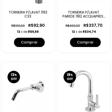
TORNEIRA P/LAVAT.1193
TORNEIRA P/LAVAT.
C33
PAREDE 1182 ACQUAPRESS
CPD 03009
R$92,90
R$337,70
R$100,00
R$400,00
12
x de
R$9,56
12
x de
R$34,74
13
18
%
%
OFF
OFF