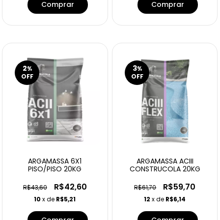
2
3
%
%
OFF
OFF
ARGAMASSA 6X1
ARGAMASSA ACIII
PISO/PISO 20KG
CONSTRUCOLA 20KG
R$42,60
R$59,70
R$43,60
R$61,70
10
x de
R$5,21
12
x de
R$6,14
Comprar
Comprar