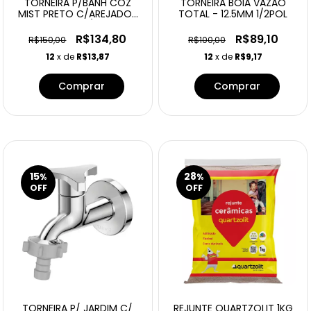
TORNEIRA P/BANH COZ
TORNEIRA BOIA VAZAO
MIST PRETO C/AREJADOR
TOTAL - 12.5MM 1/2POL
30CM 1/4
R$134,80
R$89,10
R$150,00
R$100,00
12
x de
R$13,87
12
x de
R$9,17
15
28
%
%
OFF
OFF
TORNEIRA P/ JARDIM C/
REJUNTE QUARTZOLIT 1KG