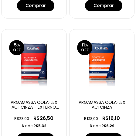
Comprar
5
11
%
%
OFF
OFF
ARGAMASSA COLAFLEX
ARGAMASSA COLAFLEX
ACII CINZA - EXTERNO
ACI CINZA
20KG
R$26,50
R$16,10
R$28,00
R$18,00
6
x de
R$5,32
3
x de
R$6,29