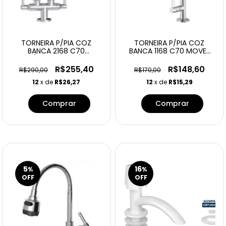
TORNEIRA P/PIA COZ
TORNEIRA P/PIA COZ
BANCA 2168 C70
BANCA 1168 C70 MOVEL
C/FILTRO ABS 1/4
SILICONE P
R$255,40
R$148,60
R$290,00
R$170,00
12
x de
R$26,27
12
x de
R$15,29
5
16
%
%
OFF
OFF