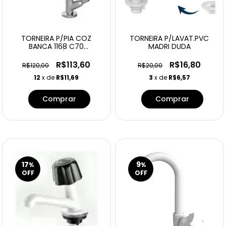
TORNEIRA P/PIA COZ
TORNEIRA P/LAVAT.PVC
BANCA 1168 C70
MADRI DUDA
GOURMET 1/4 VOLT
R$113,60
R$16,80
R$120,00
R$20,00
12
x de
R$11,69
3
x de
R$6,57
17
9
%
%
OFF
OFF