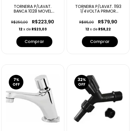
TORNEIRA P/LAVAT.
TORNEIRA P/LAVAT. 1193
BANCA 1028 MOVEL
1/4VOLTA PRIMOR
AUTOMATICA
DOCOL 00674
R$223,90
R$79,90
R$250,00
R$85,00
12
x de
R$23,03
12
x de
R$8,22
7
32
%
%
OFF
OFF