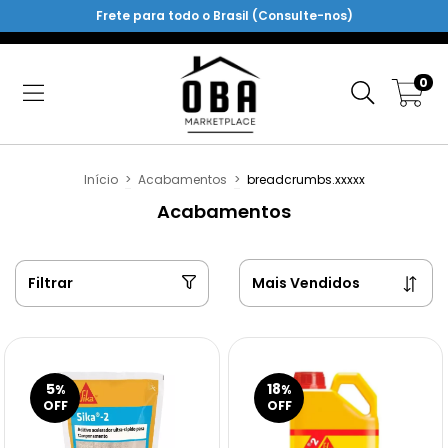
Frete para todo o Brasil (Consulte-nos)
0
Início
>
Acabamentos
>
breadcrumbs.xxxxx
Acabamentos
Filtrar
5
18
%
%
OFF
OFF