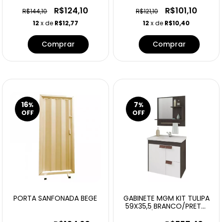
R$124,10
R$101,10
R$144,10
R$121,10
12
x de
R$12,77
12
x de
R$10,40
Comprar
Comprar
16
7
%
%
OFF
OFF
PORTA SANFONADA BEGE
GABINETE MGM KIT TULIPA
59X35,5 BRANCO/PRETO
C/ESPELHEIRA