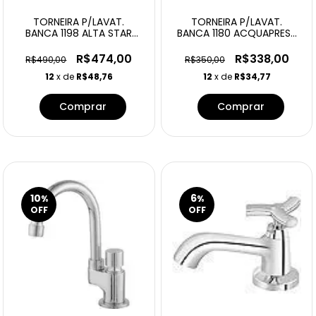
TORNEIRA P/LAVAT.
TORNEIRA P/LAVAT.
BANCA 1198 ALTA STAR
BANCA 1180 ACQUAPRESS
STR DECA
CPD 00397
R$474,00
R$338,00
R$490,00
R$350,00
12
x de
R$48,76
12
x de
R$34,77
10
6
%
%
OFF
OFF