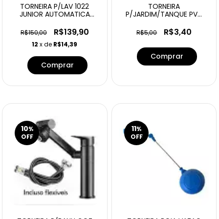
TORNEIRA P/LAV 1022
TORNEIRA
JUNIOR AUTOMATICA
P/JARDIM/TANQUE PVC
LCMATIC
PRETA
R$139,90
R$3,40
R$150,00
R$5,00
12
x de
R$14,39
10
11
%
%
OFF
OFF