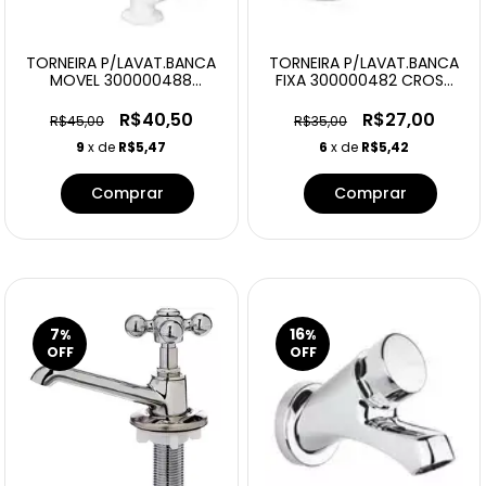
TORNEIRA P/LAVAT.BANCA
TORNEIRA P/LAVAT.BANCA
MOVEL 300000488
FIXA 300000482 CROSS
CROSS BRANC
BRANCA
R$40,50
R$27,00
R$45,00
R$35,00
9
x de
R$5,47
6
x de
R$5,42
7
16
%
%
OFF
OFF